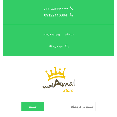
۰۲۱-۸۸۴۴۳۸۳۳
09122116304
ثبت نام
ورود به سیستم
سبد خرید
(0)