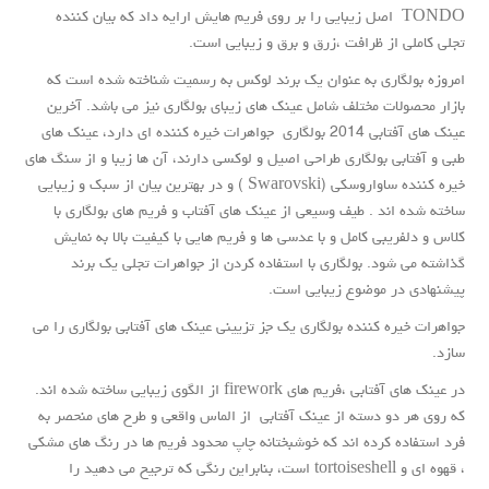
TONDO اصل زیبایی را بر روی فریم هایش ارایه داد که بیان کننده
تجلی کاملی از ظرافت ،زرق و برق و زیبایی است.
امروزه بولگاری به عنوان یک برند لوکس به رسمیت شناخته شده است که
بازار محصولات مختلف شامل عینک های زیبای بولگاری نیز می باشد. آخرین
عینک های آفتابی 2014 بولگاری جواهرات خیره کننده ای دارد، عینک های
طبی و آفتابی بولگاری طراحی اصیل و لوکسی دارند، آن ها زیبا و از سنگ های
خیره کننده ساواروسکی (Swarovski ) و در بهترین بیان از سبک و زیبایی
ساخته شده اند . طیف وسیعی از عینک های آفتاب و فریم های بولگاری با
کلاس و دلفریبی کامل و با عدسی ها و فریم هایی با کیفیت بالا به نمایش
گذاشته می شود. بولگاری با استفاده کردن از جواهرات تجلی یک برند
پیشنهادی در موضوع زیبایی است.
جواهرات خیره کننده بولگاری یک جز تزیینی عینک های آفتابی بولگاری را می
سازد.
در عینک های آفتابی ،فریم های firework از الگوی زیبایی ساخته شده اند.
که روی هر دو دسته از عینک آفتابی از الماس واقعی و طرح های منحصر به
فرد استفاده کرده اند که خوشبختانه چاپ محدود فریم ها در رنگ های مشکی
، قهوه ای و tortoiseshell است، بنابراین رنگی که ترجیح می دهید را