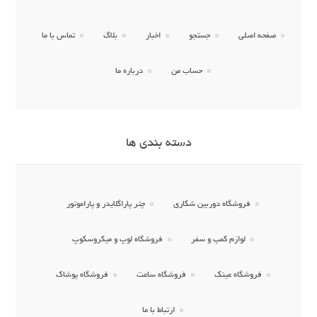
صفحه اصلی
جستجو
اخبار
بلاگ
تماس با ما
حساب من
درباره ما
دسته بندی ها
فروشگاه دوربین شکاری
چتر پاراگلایدر و پاراموتور
لوازم کمپ و سفر
فروشگاه لوپ و میکروسکوپ
فروشگاه عینک
فروشگاه ساعت
فروشگاه پوشاک
ارتباط با ما