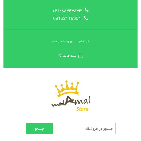
۰۲۱-۸۸۴۴۳۸۳۳
09122116304
ثبت نام
ورود به سیستم
سبد خرید
(0)