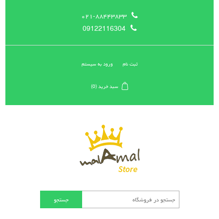
۰۲۱-۸۸۴۴۳۸۳۳
09122116304
ثبت نام
ورود به سیستم
سبد خرید
(0)