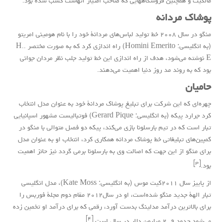
مالکیت و همچنین فروشگاههایی که صاحب امتیاز آنهاست کسب شده بود.
پوشاک مردانه
منگو در سال ۲۰۰۸ خط تولید لباس‌های مردانۀ خود را با نام هومینی امریتو
(به
انگلیسی
: Homini Emerito) راه اندازی کرد که به صورت مختصر
.H.
E
نوشته می‌شود، هدف از راه اندازی این خط تولید جلب نظر مردان جوانی
بود که به روند مد روز دنیا اهمیت می‌دهند.
حامیان
چهره‌ای که این شرکت برای تبلیغ پوشاک مردانۀ خود به عنوان مدل انتخاب
کرد
جرارد پیکه
(به
انگلیسی
: Gerard Pique) فوتبالیست مشهور اسپانیایی
تبار است که در تیم بارسلونا بازی می‌کند، پیکه دو فصل متوالی با منگو در
کمپین‌های تبلیغاتی خط پوشاک مردانه همکاری کرد، انتخاب او به عنوان مدل
برای منگو از این جهت که اصالت وی به بارسلونا برمی گردد نیز حائز اهمیت
[۳]
بود.
از پاییز سال ۲۰۱۱
کیت موس
(به
انگلیسی
: Kate Moss)، مدل انگلیسی
تبار الهۀ جدید منگو شده‌است، او در سال۲۰۱۲ مقام دوم مجلۀ
فوربس
را
برای بالاترین درآمد
مدلینگ
بدست آورد، رقمی که برای درآمد او تخمین زده
[۴]
می‌شود حدود ۹. ۲ میلیون دلار در سال است.