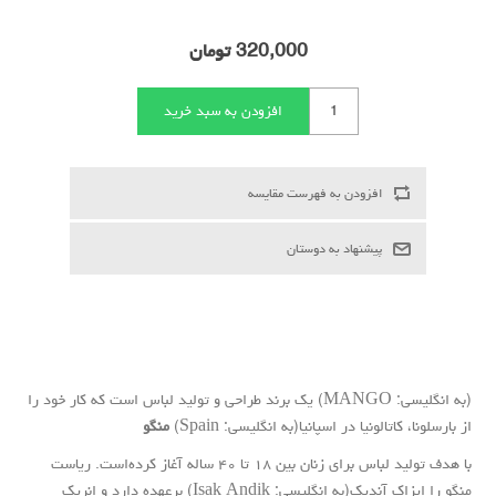
320,000 تومان
(به
انگلیسی
: MANGO) یک برند طراحی و تولید لباس است که کار خود را
از
بارسلونا
،
کاتالونیا
در اسپانیا(به
انگلیسی
: Spain)
منگو
با هدف تولید لباس برای زنان بین ۱۸ تا ۴۰ ساله آغاز کرده‌است. ریاست
منگو را
ایزاک آندیک
(به
انگلیسی
: Isak Andik) برعهده دارد و
انریک