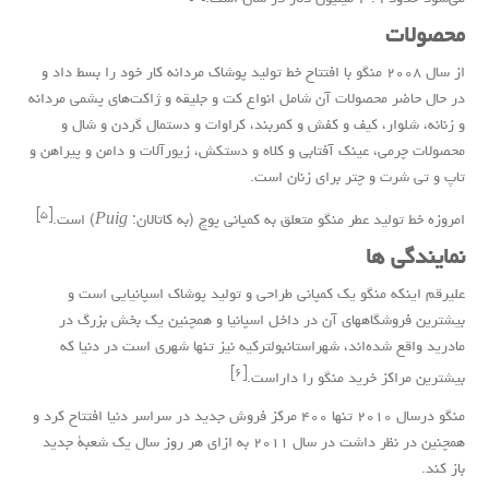
محصولات
از سال ۲۰۰۸ منگو با افتتاح خط تولید پوشاک مردانه کار خود را بسط داد و
در حال حاضر محصولات آن شامل انواع کت و جلیقه و ژاکت‌های پشمی مردانه
و زنانه، شلوار، کیف و کفش و کمربند، کراوات و دستمال گردن و شال و
محصولات چرمی، عینک آفتابی و کلاه و دستکش، زیورآلات و دامن و پیراهن و
تاپ و تی شرت و چتر برای زنان است.
[۵]
امروزه خط تولید عطر منگو متعلق به کمپانی پوچ (به
کاتالان
:
Puig
) است.
نمایندگی ها
علیرقم اینکه منگو یک کمپانی طراحی و تولید پوشاک اسپانیایی است و
بیشترین فروشگاههای آن در داخل اسپانیا و همچنین یک بخش بزرگ در
مادرید
واقع شده‌اند، شهر
استانبول
ترکیه
نیز تنها شهری است در دنیا که
[۶]
بیشترین مراکز خرید منگو را داراست.
منگو درسال ۲۰۱۰ تنها ۴۰۰ مرکز فروش جدید در سراسر دنیا افتتاح کرد و
همچنین در نظر داشت در سال ۲۰۱۱ به ازای هر روز سال یک شعبۀ جدید
باز کند.