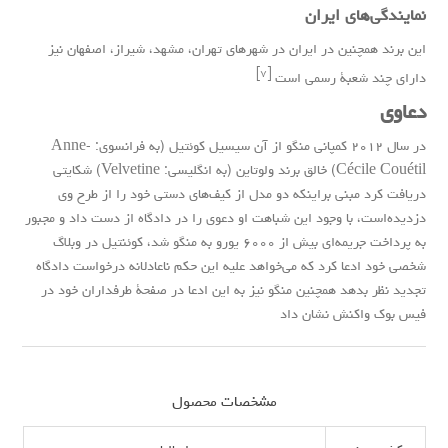
نمایندگی‌های ایران
این برند همچنین در ایران در شهرهای
تهران
،
مشهد
،
شیراز
،
اصفهان
نیز
[۷]
دارای چند شعبۀ رسمی است
دعاوی
در سال ۲۰۱۲ کمپانی منگو از
آن سیسیل کوئتیل
(به
فرانسوی
: Anne-
Cécile Couétil) خالق برند
ولوتاین
(به
انگلیسی
: Velvetine) شکایتی
دریافت کرد مبنی براینکه دو مدل از کیف‌های دستی خود را از طرح وی
دزدیده‌است، با وجود این شباهت او دعوی را در دادگاه از دست داد و مجبور
به پرداخت جریمه‌ای بیش از ۶۰۰۰ یورو به منگو شد، کوئنتیل در وبلاگ
شخصی خود ادعا کرد که می‌خواهد علیه این حکم ناعادلانه درخواست دادگاه
تجدید نظر بدهد همچنین منگو نیز به این ادعا در صفحۀ طرفداران خود در
فیس بوک واکنش نشان داد
مشخصات محصول