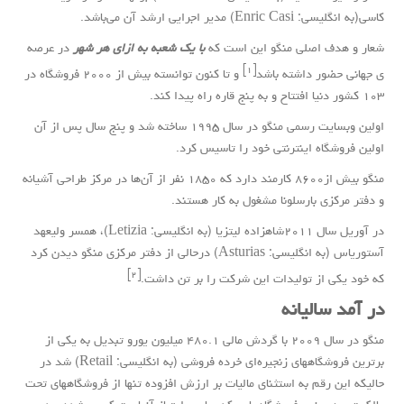
کاسی
(به
انگلیسی
: Enric Casi) مدیر اجرایی ارشد آن می‌باشد.
شعار و هدف اصلی منگو این است که
با یک شعبه به ازای هر شهر
در عرصه
[۱]
ی جهانی حضور داشته باشد
و تا کنون توانسته بیش از ۲۰۰۰ فروشگاه در
۱۰۳ کشور دنیا افتتاح و به پنج قاره راه پیدا کند.
اولین وبسایت رسمی منگو در سال ۱۹۹۵ ساخته شد و پنج سال پس از آن
اولین فروشگاه اینترنتی خود را تاسیس کرد.
منگو بیش از۸۶۰۰ کارمند دارد که ۱۸۵۰ نفر از آن‌ها در مرکز طراحی آشیانه
و دفتر مرکزی بارسلونا مشغول به کار هستند.
در آوریل سال ۲۰۱۱
شاهزاده لیتزیا
(به
انگلیسی
: Letizia)، همسر ولیعهد
آستوریاس
(به
انگلیسی
: Asturias) درحالی از دفتر مرکزی منگو دیدن کرد
[۲]
که خود یکی از تولیدات این شرکت را بر تن داشت.
در آمد سالیانه
منگو در سال ۲۰۰۹ با گردش مالی ۴۸۰.۱ میلیون یورو تبدیل به یکی از
برترین فروشگاههای زنجیره‌ای
خرده فروشی
(به
انگلیسی
: Retail) شد در
حالیکه این رقم به استثنای مالیات بر ارزش افزوده تنها از فروشگاههای تحت