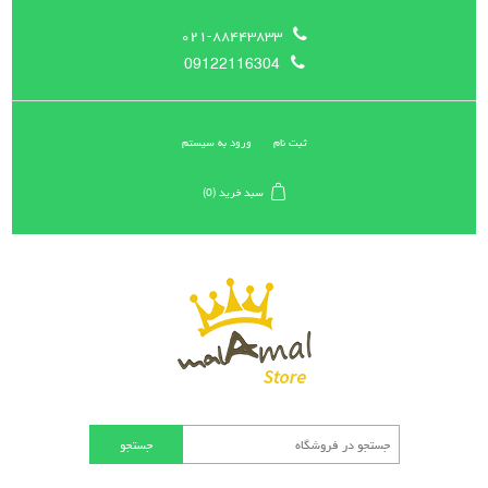
۰۲۱-۸۸۴۴۳۸۳۳
09122116304
ثبت نام
ورود به سیستم
سبد خرید
(0)