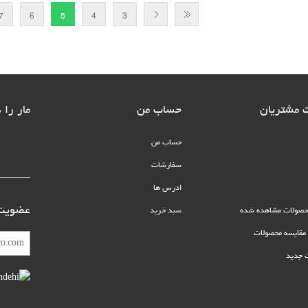
7
6
5
4
3
 مشتریان
حساب من
مار را 
حساب من
سفارشات
ادرس ها
عضویت 
حصولات مشاهده شده
سبد خرید
قایسه محصولات
 جدید