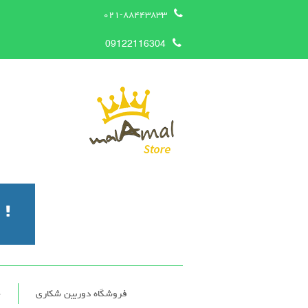
۰۲۱-۸۸۴۴۳۸۳۳
09122116304
فروشگاه دوربین شکاری
چ