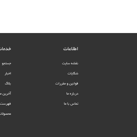
اطلاعات
خدمات
نقشه سایت
جستجو
شکایات
اخبار
قوانین و مقررات
بلاگ
درباره ما
آخرین م
تماس با ما
فهرست م
محصولات